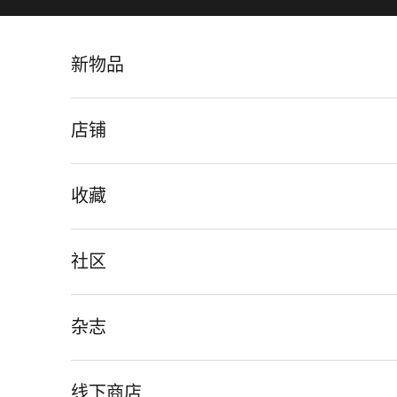
跳转到内容
新物品
店铺
收藏
社区
杂志
线下商店